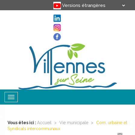
Translate
Powered by
Toggle
navigation
Vous êtes ici :
Accueil
>
Vie municipale
>
Com. urbaine et
Syndicats intercommunaux