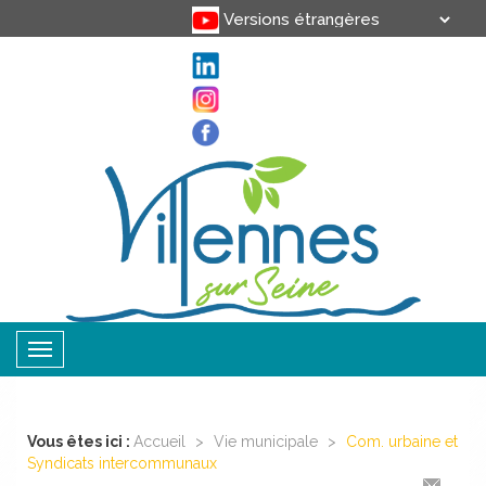
Translate
Powered by
Toggle
navigation
Vous êtes ici :
Accueil
>
Vie municipale
>
Com. urbaine et
Syndicats intercommunaux