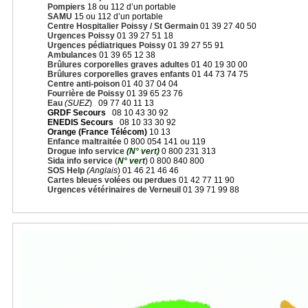
Pompiers
18 ou 112 d’un portable
SAMU
15 ou 112 d’un portable
Centre Hospitalier Poissy / St Germain
01 39 27 40 50
Urgences Poissy
01 39 27 51 18
Urgences pédiatriques Poissy
01 39 27 55 91
Ambulances
01 39 65 12 38
Brûlures corporelles graves adultes
01 40 19 30 00
Brûlures corporelles graves enfants
01 44 73 74 75
Centre anti-poison
01 40 37 04 04
Fourrière de Poissy
01 39 65 23 76
Eau
(SUEZ
) 09 77 40 11 13
GRDF Secours
08 10 43 30 92
ENEDIS Secours
08 10 33 30 92
Orange (France Télécom)
10 13
Enfance maltraitée
0 800 054 141 ou 119
Drogue info service
(N° vert)
0 800 231 313
Sida info service
(
N° vert
) 0 800 840 800
SOS Help
(Anglais
) 01 46 21 46 46
Cartes bleues volées ou perdues
01 42 77 11 90
Urgences vétérinaires de Verneuil
01 39 71 99 88