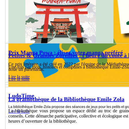
Prix Manga Powa : élisez votre manga préféré
Petites & Grandes Zoreilles : l'heure du conte à 
Ce prix littéraire a été créé en 2022 par l'équipe de la Médiathèq
Une fois par mois, histoires et comptines à bibliothèque Émile-Zol
noué un partenariat.
Lire la suite
Lire la suite
LudoTime
La grainothèque de la Bibliothèque Emile Zola
La bibliothèque Emile-Zola propose des séances de jeux pour les petits et g
La bibliothèque vous propose un espace dédié au troc de graine
Lire la suite
conseils. Cette démarche participative, collective et écologique es
heures d’ouverture de la bibliothèque.