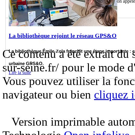
Chaque été, la bibliothèque Émile-Zola mène une opération appelé
indispensable à la bonne gestion des collections.
Lire la suite
La bibliothèque rejoint le réseau GPS&O
Ce contenu a été extrait du 
La bibliothèque Émile
-Z
ola franchit une
é
tape importante : el
sur-seine.fr/ pour le mode 
urbaine GPS&O.
Lire la suite
Vous pouvez utiliser la fon
navigateur ou bien
cliquez i
Version imprimable automa