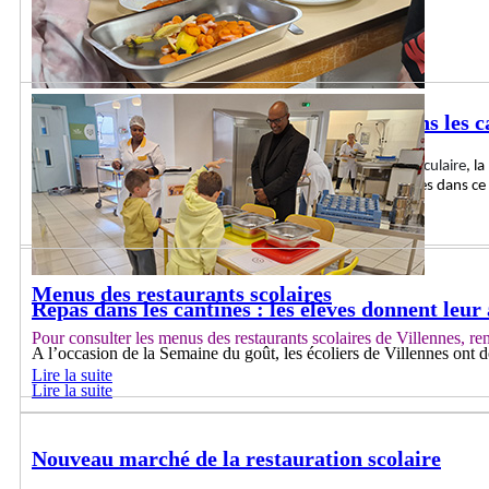
Collecte et valorisation des biodéchets dans les c
Conformément
à la loi
anti-
gaspillage
pour une
économie circulaire
, l
que de nombreuses communes ne se sont pas encore lancées dans ce 
Lire la suite
Menus des restaurants scolaires
Repas dans les cantines : les élèves donnent leur 
Pour consulter les menus des restaurants scolaires de Villennes, r
A l’occasion de la Semaine du goût, les écoliers de Villennes ont do
Lire la suite
Lire la suite
Nouveau marché de la restauration scolaire