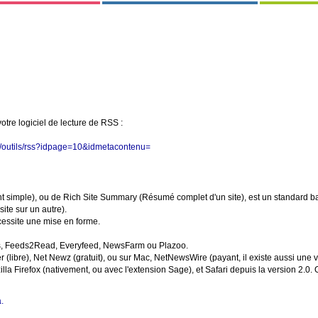
 votre logiciel de lecture de RSS :
php/outils/rss?idpage=10&idmetacontenu=
 simple), ou de Rich Site Summary (Résumé complet d'un site), est un standard ba
ite sur un autre).
ecessite une mise en forme.
nes, Feeds2Read, Everyfeed, NewsFarm ou Plazoo.
(libre), Net Newz (gratuit), ou sur Mac, NetNewsWire (payant, il existe aussi une v
 Firefox (nativement, ou avec l'extension Sage), et Safari depuis la version 2.0. On
.