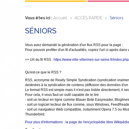
Vous êtes ici :
Accueil
>
ACCÈS RAPIDE
>
Séniors
SÉNIORS
Vous avez demandé la génération d'un flux RSS pour la page :
Pour pouvoir profiter d'un fil d'actualités, copiez l'url ci-après dans
=> Url du fil RSS :
https://www.ville-villennes-sur-seine.fr/index.
Qu'est-ce que le RSS ?
RSS, acronyme de Really Simple Syndication (syndication vraiment
destinées à la syndication de contenu (diffusion des données d'un s
Le format RSS est simple mais il n'est pas lisible directement, il n
Pour cela, il vous faut un outil capable de le lire :
- soit un lecteur en ligne comme Blauer Bote Easyreader, Blogli
- soit un logiciel lecteur de flux comme, sous Windows, FeedReader 
- soit un navigateur Web compatible, notamment Opera 7.5 ou Mozilla
Thunderbird.
Pour plus d'informations : la page de l'encyclopédie libre Wikipédia