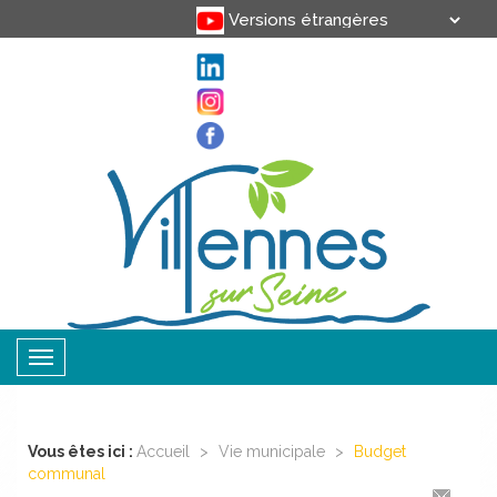
Translate
Powered by
Toggle
navigation
Vous êtes ici :
Accueil
>
Vie municipale
>
Budget
communal