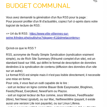
BUDGET COMMUNAL
Vous avez demandé la génération d'un flux RSS pour la page :
Pour pouvoir profiter d'un fil d'actualités, copiez l'url ci-après dans votre
logiciel de lecture de RSS :
=> Url du fil RSS :
https://www.ville-villennes-sur-
seine.fr/index.php/outils/rss?idpage=41&idmetacontenu=
Qu'est-ce que le RSS ?
RSS, acronyme de Really Simple Syndication (syndication vraiment
simple), ou de Rich Site Summary (Résumé complet d'un site), est un
standard basé sur XML qui défini le format de description de données
destinées à la syndication de contenu (diffusion des données d'un site
sur un autre).
Le format RSS est simple mais il n'est pas lisible directement, il necessite
une mise en forme.
Pour cela, il vous faut un outil capable de le lire :
- soit un lecteur en ligne comme Blauer Bote Easyreader, Bloglines,
Feeds2Read, Everyfeed, NewsFarm ou Plazoo.
- soit un logiciel lecteur de flux comme, sous Windows, FeedReader
(libre), Net Newz (gratuit), ou sur Mac, NetNewsWire (payant, il existe
aussi une version Lite non payante), ou sur Linux Liferea.