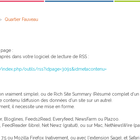
>
Quartier Fauveau
 page :
i-après dans votre logiciel de lecture de RSS :
.fr/index.php/outils/rss?idpage=3091&idmetacontenu=
n vraiment simple), ou de Rich Site Summary (Résumé complet d'un sit
 contenu (diffusion des données d'un site sur un autre).
ement, il necessite une mise en forme.
er, Bloglines, Feeds2Read, Everyfeed, NewsFarm ou Plazoo.
FeedReader (libre), Net Newz (gratuit), ou sur Mac, NetNewsWire (payan
 ou Mozilla Firefox (nativement, ou avec l'extension Sage), et Safari 