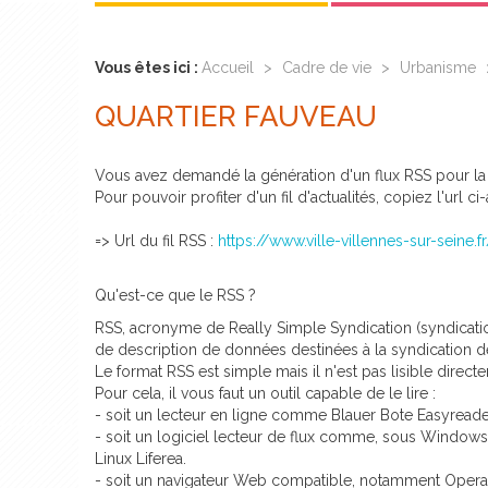
Vous êtes ici :
Accueil
>
Cadre de vie
>
Urbanisme
QUARTIER FAUVEAU
Vous avez demandé la génération d'un flux RSS pour la
Pour pouvoir profiter d'un fil d'actualités, copiez l'url c
=> Url du fil RSS :
https://www.ville-villennes-sur-seine
Qu'est-ce que le RSS ?
RSS, acronyme de Really Simple Syndication (syndicatio
de description de données destinées à la syndication de
Le format RSS est simple mais il n'est pas lisible direct
Pour cela, il vous faut un outil capable de le lire :
- soit un lecteur en ligne comme Blauer Bote Easyread
- soit un logiciel lecteur de flux comme, sous Windows, 
Linux Liferea.
- soit un navigateur Web compatible, notamment Opera 7.5