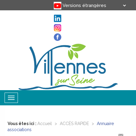
Translate
Powered by
Toggle
navigation
Vous êtes ici :
Accueil
>
ACCÈS RAPIDE
>
Annuaire
associations