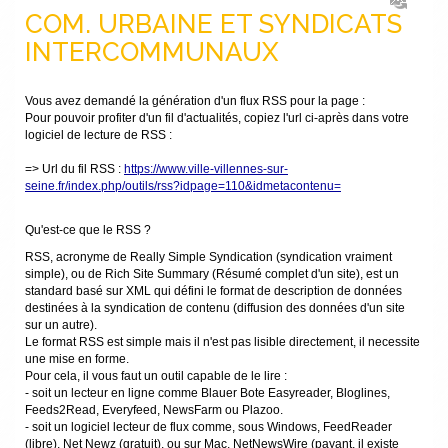
COM. URBAINE ET SYNDICATS
INTERCOMMUNAUX
Vous avez demandé la génération d'un flux RSS pour la page :
Pour pouvoir profiter d'un fil d'actualités, copiez l'url ci-après dans votre
logiciel de lecture de RSS :
=> Url du fil RSS :
https://www.ville-villennes-sur-
seine.fr/index.php/outils/rss?idpage=110&idmetacontenu=
Qu'est-ce que le RSS ?
RSS, acronyme de Really Simple Syndication (syndication vraiment
simple), ou de Rich Site Summary (Résumé complet d'un site), est un
standard basé sur XML qui défini le format de description de données
destinées à la syndication de contenu (diffusion des données d'un site
sur un autre).
Le format RSS est simple mais il n'est pas lisible directement, il necessite
une mise en forme.
Pour cela, il vous faut un outil capable de le lire :
- soit un lecteur en ligne comme Blauer Bote Easyreader, Bloglines,
Feeds2Read, Everyfeed, NewsFarm ou Plazoo.
- soit un logiciel lecteur de flux comme, sous Windows, FeedReader
(libre), Net Newz (gratuit), ou sur Mac, NetNewsWire (payant, il existe