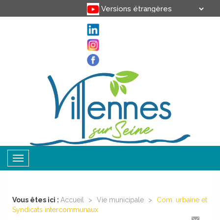
Translate
Powered by
Toggle
navigation
Vous êtes ici :
Accueil
>
Vie municipale
>
Com. urbaine et
Syndicats intercommunaux