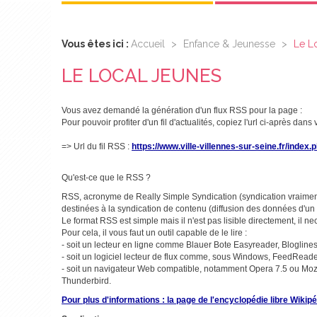
Vous êtes ici :
Accueil
>
Enfance & Jeunesse
>
Le L
LE LOCAL JEUNES
Vous avez demandé la génération d'un flux RSS pour la page :
Pour pouvoir profiter d'un fil d'actualités, copiez l'url ci-après dans
=> Url du fil RSS :
https://www.ville-villennes-sur-seine.fr/inde
Qu'est-ce que le RSS ?
RSS, acronyme de Really Simple Syndication (syndication vraiment
destinées à la syndication de contenu (diffusion des données d'un s
Le format RSS est simple mais il n'est pas lisible directement, il n
Pour cela, il vous faut un outil capable de le lire :
- soit un lecteur en ligne comme Blauer Bote Easyreader, Blogli
- soit un logiciel lecteur de flux comme, sous Windows, FeedReader 
- soit un navigateur Web compatible, notamment Opera 7.5 ou Mozilla
Thunderbird.
Pour plus d'informations : la page de l'encyclopédie libre Wikipé