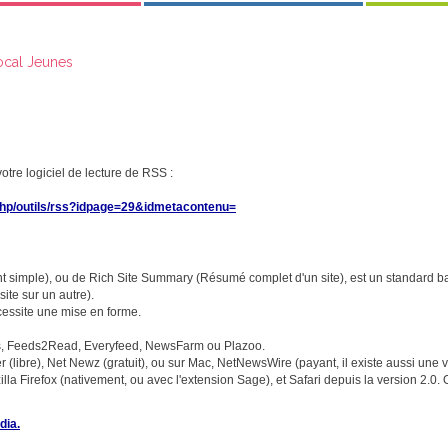
ocal Jeunes
 votre logiciel de lecture de RSS :
x.php/outils/rss?idpage=29&idmetacontenu=
 simple), ou de Rich Site Summary (Résumé complet d'un site), est un standard ba
ite sur un autre).
ecessite une mise en forme.
nes, Feeds2Read, Everyfeed, NewsFarm ou Plazoo.
(libre), Net Newz (gratuit), ou sur Mac, NetNewsWire (payant, il existe aussi une v
 Firefox (nativement, ou avec l'extension Sage), et Safari depuis la version 2.0. On
dia.