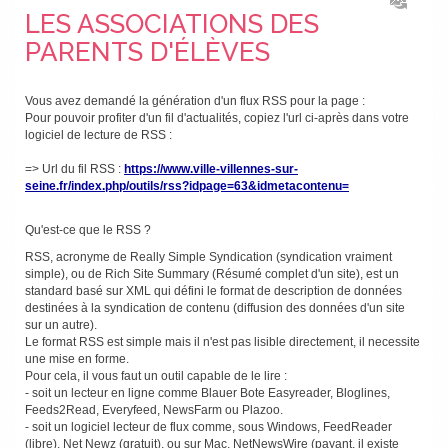
LES ASSOCIATIONS DES
PARENTS D'ÉLÈVES
Vous avez demandé la génération d'un flux RSS pour la page :
Pour pouvoir profiter d'un fil d'actualités, copiez l'url ci-après dans votre
logiciel de lecture de RSS :
=> Url du fil RSS :
https://www.ville-villennes-sur-
seine.fr/index.php/outils/rss?idpage=63&idmetacontenu=
Qu'est-ce que le RSS ?
RSS, acronyme de Really Simple Syndication (syndication vraiment
simple), ou de Rich Site Summary (Résumé complet d'un site), est un
standard basé sur XML qui défini le format de description de données
destinées à la syndication de contenu (diffusion des données d'un site
sur un autre).
Le format RSS est simple mais il n'est pas lisible directement, il necessite
une mise en forme.
Pour cela, il vous faut un outil capable de le lire :
- soit un lecteur en ligne comme Blauer Bote Easyreader, Bloglines,
Feeds2Read, Everyfeed, NewsFarm ou Plazoo.
- soit un logiciel lecteur de flux comme, sous Windows, FeedReader
(libre), Net Newz (gratuit), ou sur Mac, NetNewsWire (payant, il existe