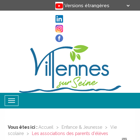
Translate
Powered by
Toggle
navigation
Vous êtes ici :
Accueil
>
Enfance & Jeunesse
>
Vie
scolaire
>
Les associations des parents d'élèves