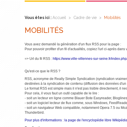
Vous êtes ici :
Accueil
>
Cadre de vie
>
Mobilités
MOBILITÉS
Vous avez demandé la génération d'un flux RSS pour la page :
Pour pouvoir profiter d'un fil d'actualités, copiez l'url ci-après dans
=> Url du fil RSS :
https://www.ville-villennes-sur-seine.fr/index.
Qu'est-ce que le RSS ?
RSS, acronyme de Really Simple Syndication (syndication vraiment
destinées à la syndication de contenu (diffusion des données d'un s
Le format RSS est simple mais il n'est pas lisible directement, il n
Pour cela, il vous faut un outil capable de le lire :
- soit un lecteur en ligne comme Blauer Bote Easyreader, Blogli
- soit un logiciel lecteur de flux comme, sous Windows, FeedReader 
- soit un navigateur Web compatible, notamment Opera 7.5 ou Mozilla
Thunderbird.
Pour plus d'informations : la page de l'encyclopédie libre Wikipédia