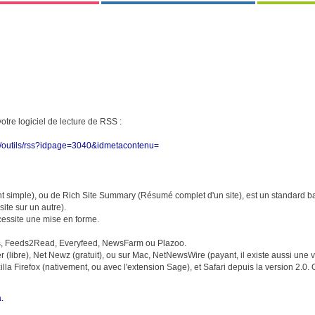
 votre logiciel de lecture de RSS :
php/outils/rss?idpage=3040&idmetacontenu=
 simple), ou de Rich Site Summary (Résumé complet d'un site), est un standard ba
ite sur un autre).
ecessite une mise en forme.
nes, Feeds2Read, Everyfeed, NewsFarm ou Plazoo.
(libre), Net Newz (gratuit), ou sur Mac, NetNewsWire (payant, il existe aussi une v
 Firefox (nativement, ou avec l'extension Sage), et Safari depuis la version 2.0. On
.