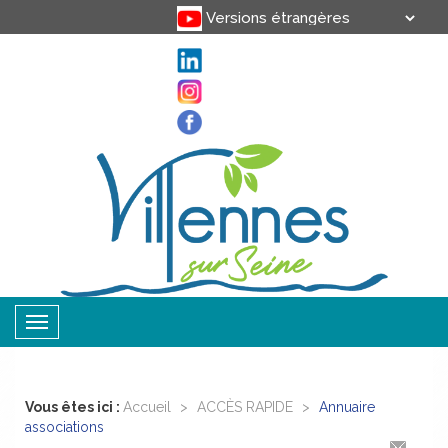
Translate
Powered by
Toggle
navigation
Vous êtes ici :
Accueil
>
ACCÈS RAPIDE
>
Annuaire
associations