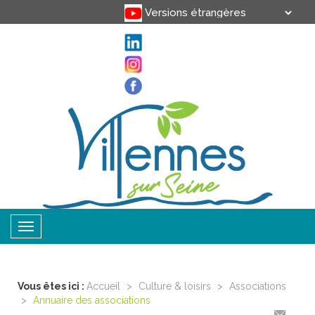
Translate
Powered by
Toggle
navigation
Vous êtes ici :
Accueil
>
Culture & loisirs
>
Associations
>
Annuaire des associations