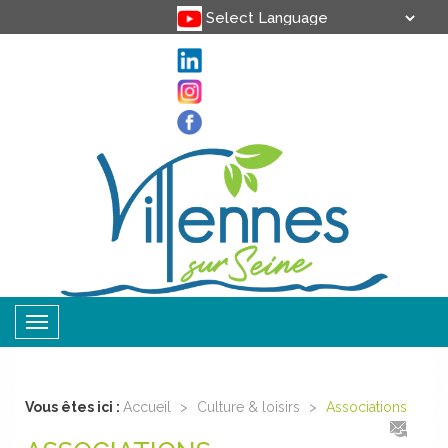
Translate
Powered by
Toggle
navigation
Vous êtes ici :
Accueil
>
Culture & loisirs
>
Associations