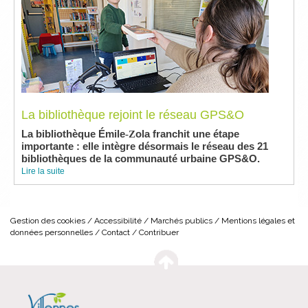
La bibliothèque rejoint le réseau GPS&O
La bibliothèque Émile
-Z
ola franchit une
é
tape
importante : elle int
è
gre d
é
sormais le r
é
seau des 21
biblioth
è
ques de la communaut
é
urbaine GPS&O.
Lire la suite
Gestion des cookies
Accessibilité
Marchés publics
Mentions légales et
données personnelles
Contact
Contribuer