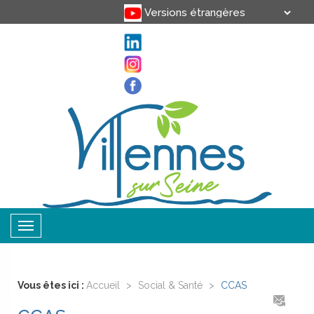
Translate
Powered by
Toggle
navigation
Vous êtes ici :
Accueil
>
Social & Santé
>
CCAS