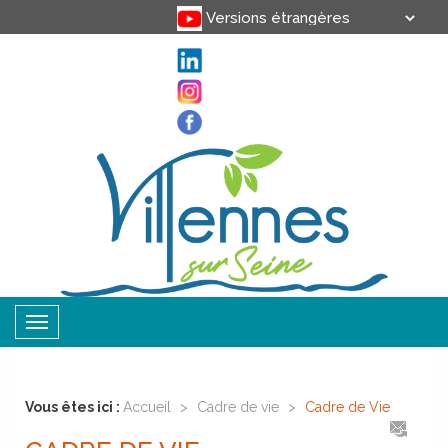
Translate
Powered by
Toggle
navigation
Vous êtes ici :
Accueil
>
Cadre de vie
>
Cadre de Vie