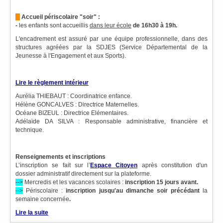
Accueil périscolaire "soir" :
-
les enfants sont accueillis
dans leur école
de 16h30 à 19h.
L'encadrement est assuré par une équipe professionnelle, dans des
structures agréées par la SDJES (Service Départemental de la
Jeunesse à l'Engagement et aux Sports).
Lire le règlement intérieur
Aurélia THIEBAUT : Coordinatrice enfance.
Hélène GONCALVES : Directrice Maternelles.
Océane BIZEUL : Directrice Elémentaires.
Adélaïde DA SILVA : Responsable administrative, financière et
technique.
Renseignements et inscriptions
L’inscription se fait sur l’
Espace Citoyen
après constitution d'un
dossier administratif directement sur la plateforme.
-->
Mercredis et les vacances scolaires :
inscription 15 jours avant.
-->
Périscolaire :
inscription jusqu'au dimanche soir précédant
la
semaine concernée
.
Lire la suite