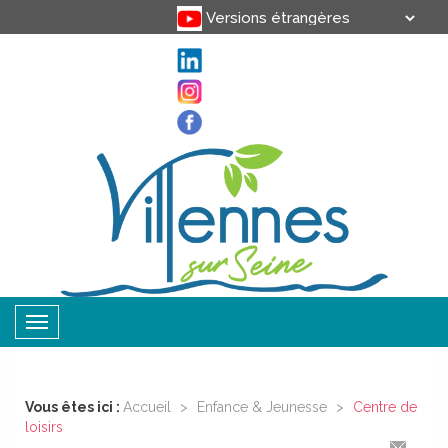
Translate
Powered by
Toggle
navigation
Vous êtes ici :
Accueil
>
Enfance & Jeunesse
>
Centre de
loisirs