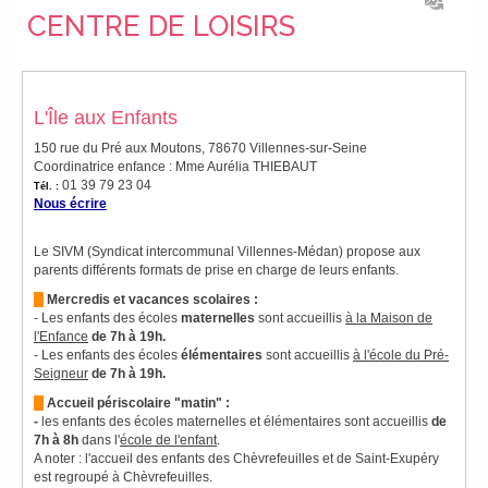
CENTRE DE LOISIRS
L'Île aux Enfants
150 rue du Pré aux Moutons, 78670 Villennes-sur-Seine
Coordinatrice enfance : Mme Aurélia THIEBAUT
01 39 79 23 04
Tél. :
Nous écrire
Le SIVM (Syndicat intercommunal Villennes-Médan) propose aux
parents différents formats de prise en charge de leurs enfants.
Mercredis et vacances scolaires :
- Les enfants des écoles
maternelles
sont accueillis
à la Maison de
l'Enfance
de 7h à 19h.
- Les enfants des écoles
élémentaires
sont accueillis
à l'école du Pré-
Seigneur
de 7h à 19h.
Accueil périscolaire "matin" :
-
les enfants des écoles maternelles et élémentaires sont accueillis
de
7h à 8h
dans l'
école de l'enfant
.
A noter : l'accueil des enfants des Chèvrefeuilles et de Saint-Exupéry
est regroupé à Chèvrefeuilles.