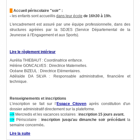
Accueil périscolaire "soir" :
-
les enfants sont accueillis
dans leur école
de 16h30 à 19h.
L'encadrement est assuré par une équipe professionnelle, dans des
structures agréées par la SDJES (Service Départemental de la
Jeunesse à l'Engagement et aux Sports).
Lire le règlement intérieur
Aurélia THIEBAUT : Coordinatrice enfance.
Hélène GONCALVES : Directrice Maternelles.
Océane BIZEUL : Directrice Elémentaires.
Adélaïde DA SILVA : Responsable administrative, financière et
technique.
Renseignements et inscriptions
L’inscription se fait sur l’
Espace Citoyen
après constitution d'un
dossier administratif directement sur la plateforme.
-->
Mercredis et les vacances scolaires :
inscription 15 jours avant.
-->
Périscolaire :
inscription jusqu'au dimanche soir précédant
la
semaine concernée
.
Lire la suite