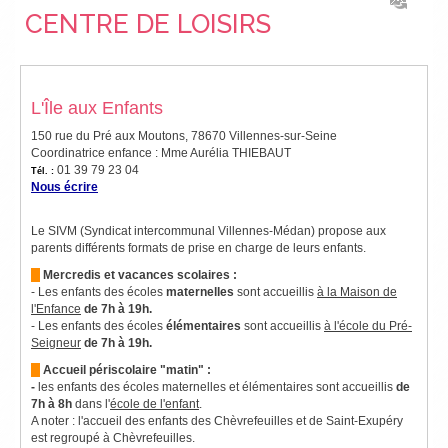
CENTRE DE LOISIRS
L'Île aux Enfants
150 rue du Pré aux Moutons, 78670 Villennes-sur-Seine
Coordinatrice enfance : Mme Aurélia THIEBAUT
01 39 79 23 04
Tél. :
Nous écrire
Le SIVM (Syndicat intercommunal Villennes-Médan) propose aux
parents différents formats de prise en charge de leurs enfants.
Mercredis et vacances scolaires :
- Les enfants des écoles
maternelles
sont accueillis
à la Maison de
l'Enfance
de 7h à 19h.
- Les enfants des écoles
élémentaires
sont accueillis
à l'école du Pré-
Seigneur
de 7h à 19h.
Accueil périscolaire "matin" :
-
les enfants des écoles maternelles et élémentaires sont accueillis
de
7h à 8h
dans l'
école de l'enfant
.
A noter : l'accueil des enfants des Chèvrefeuilles et de Saint-Exupéry
est regroupé à Chèvrefeuilles.