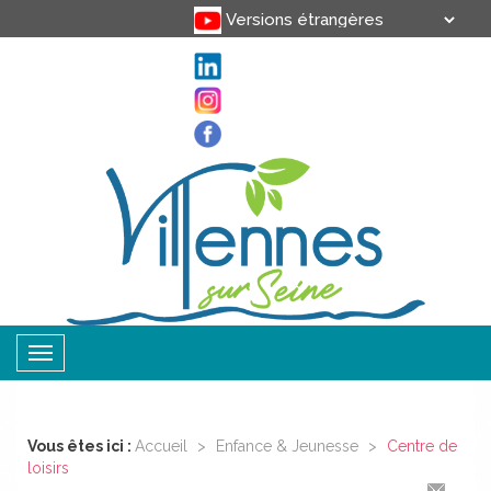
Translate
Powered by
Toggle
navigation
Vous êtes ici :
Accueil
>
Enfance & Jeunesse
>
Centre de
loisirs