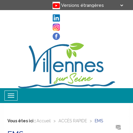
Translate
Powered by
Toggle
navigation
Vous êtes ici :
Accueil
>
ACCÈS RAPIDE
>
EMS