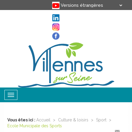
Translate
Powered by
Toggle
navigation
Vous êtes ici :
Accueil
>
Culture & loisirs
>
Sport
>
Ecole Municipale des Sports