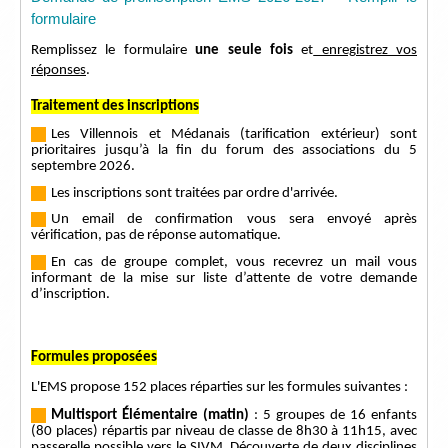
formulaire
Remplissez le formulaire
une seule fois
et
enregistrez vos
réponses
.
Traitement des inscriptions
---
-
Les Villennois et Médanais (tarification extérieur) sont
prioritaires jusqu’à la fin du forum des associations du 5
septembre 2026.
---
-
Les inscriptions sont traitées par ordre d'arrivée.
---
-
Un email de confirmation vous sera envoyé après
vérification, pas de réponse automatique.
---
-
En cas de groupe complet, vous recevrez un mail vous
informant de la mise sur liste d’attente de votre demande
d’inscription.
Formules proposées
L'EMS propose 152 places réparties sur les formules suivantes :
---
-
Multisport Élémentaire (matin)
: 5 groupes de 16 enfants
(80 places) répartis par niveau de classe de 8h30 à 11h15, avec
passerelle possible vers le SIVM. Découverte de deux disciplines