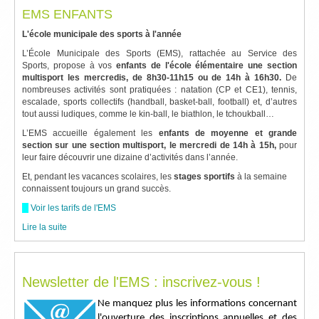
EMS ENFANTS
L'école municipale des sports à l'année
L’École Municipale des Sports (EMS), rattachée au Service des
Sports, ­propose à vos
enfants de
l'école élémentaire une section
multisport
les mercredis,
de
8h30-11h15
ou de 14h à 16h30.
De
nombreuses activités sont pratiquées : natation (CP et CE1), tennis,
escalade, sports collectifs (handball, basket-ball, football) et, d’autres
tout aussi ludiques, comme le kin-ball, le biathlon, le tchoukball…
L’EMS accueille également les
enfants de moyenne et grande
section
sur une section multisport
, le mercredi de 14h à 15h,
pour
leur faire découvrir une dizaine d’activités dans l’année.
Et, pendant les ­vacances scolaires, les
stages sportifs
à la ­semaine
connaissent toujours un grand succès.
Voir les tarifs de l'EMS
Lire la suite
Newsletter de l'EMS : inscrivez-vous !
Ne manquez plus les informations concernant
l'ouverture des inscriptions annuelles et des