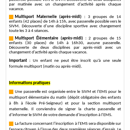
par matinée avec un changement d’activité après chaque
vacance.
---
-
Multisport Maternelle (après-midi)
: 3 groupes de 14
enfants (42 places) de 14h à 15h, avec passerelle possible vers le
SIVM. Découverte d’une discipline sportive avec changement
toute les 3 à 4 séances.
---
-
Multisport Élémentaire (après-midi)
: 2 groupes de 15
enfants (30 places) de 14h à 16h30, aucune passerelle.
Découverte de deux disciplines par après-midi avec un
changement d’activité après chaque vacance.
Important
: Un enfant ne peut être inscrit qu'à une seule
formule multisport (matin ou après-midi).
Informations pratiques
---
-
Une passerelle est organisée entre le SIVM et l’EMS pour le
multisport élémentaire du matin (dépôt obligatoire des enfants
à 8h à l’école Pré-Seigneur) et pour la section multisport
maternelle. Il conviendra de signer la charte passerelle et
d’informer le SIVM de votre demande d’inscription à l’EMS.
---
-
La facture concernant l’inscription à l’EMS sera disponible sur
l’espace citoyen à l’issue des deux premières séances d’essais. Le