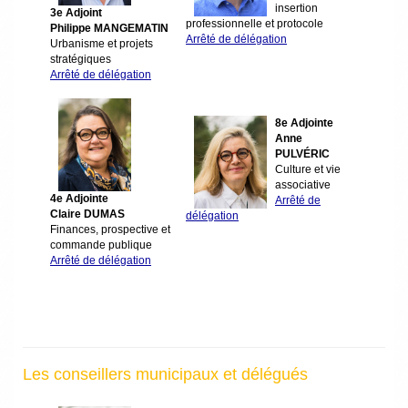
insertion
3e Adjoint
professionnelle et protocole
Philippe MANGEMATIN
Arrêté de délégation
Urbanisme et projets
stratégiques
Arrêté de délégation
8e Adjointe
Anne
PULVÉRIC
Culture et vie
associative
4e Adjointe
Arrêté de
Claire DUMAS
délégation
Finances, prospective et
commande publique
Arrêté de délégation
Les conseillers municipaux et délégués