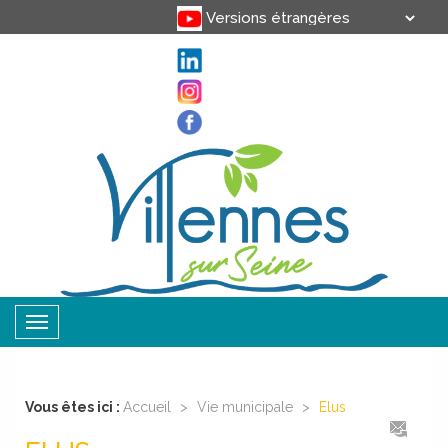
Translate
Powered by
Toggle
navigation
Vous êtes ici :
Accueil
>
Vie municipale
>
Elus