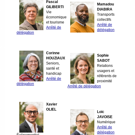
Pascal
Mamadou
GILIBERTI
DIABIRA
Vie
Transports
économique
collectifs
et tourisme
Arrêté de
Arrêté de
délégation
délégation
Corinne
Sophie
HOUZIAUX
SABOT
Seniors,
Relations
santé et
usagers et
handicap
référents de
Arrêté de
proximité
délégation
Arrêté de délégation
Xavier
OLIEL
Loïc
JAVOISE
Numérique
Arrêté de
délégation
Événementiel