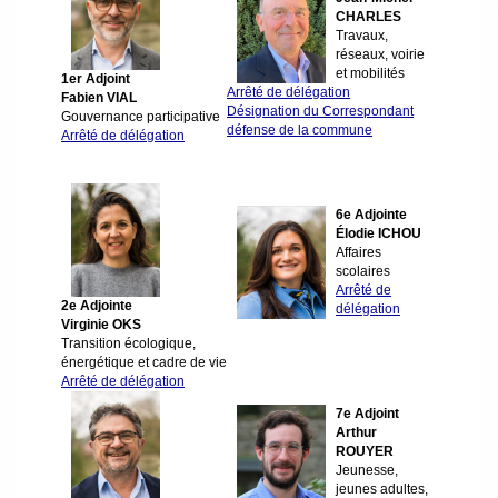
CHARLES
Travaux,
réseaux, voirie
et mobilités
1er Adjoint
Arrêté de délégation
Fabien VIAL
Désignation du Correspondant
Gouvernance participative
défense de la commune
Arrêté de délégation
6e Adjointe
Élodie ICHOU
Affaires
scolaires
Arrêté de
2e Adjointe
délégation
Virginie OKS
Transition écologique,
énergétique et cadre de vie
Arrêté de délégation
7e Adjoint
Arthur
ROUYER
Jeunesse,
jeunes adultes,