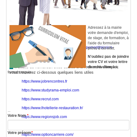
---
Adressez à la mairie
Pôle Emploi de Poissy
votre demande d'emploi,
---
Les Missions Locales Intercommunales
de stage, de formation, à
http://www.missionlocale78.fr/
l'aide du formulaire
https://www.chanteloup-les-vignes.fr/equipement/mission-
prévu à cet effet.
localeintercommunale
N'oubliez pas de joindre
http://www.mission-locale-mantois.com
votre CV et votre lettre
---
Il existe de nombreux sites dédiés à la recherche d'emploi,
de motivation
aux
formats requis.
vous trouverez ci-dessous quelques liens utiles
https://www.jobrencontres.fr
https://www.studyrama-emploi.com
https://www.recrut.com
https://www.lhotellerie-restauration.fr/
...
Votre Nom
*
https://www.regionsjob.com
https://www.emploipublic.fr
Votre prénom
*
https://www.optioncarriere.com/