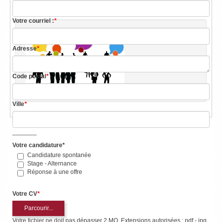
Votre courriel :
*
Adresse
*
Code postal
*
Ville
*
_______
Votre candidature*
Candidature spontanée
Stage - Alternance
Réponse à une offre
Votre CV
*
Parcourir...
Votre fichier ne doit pas dépasser 2 MO. Extensions autorisées : pdf - jpg