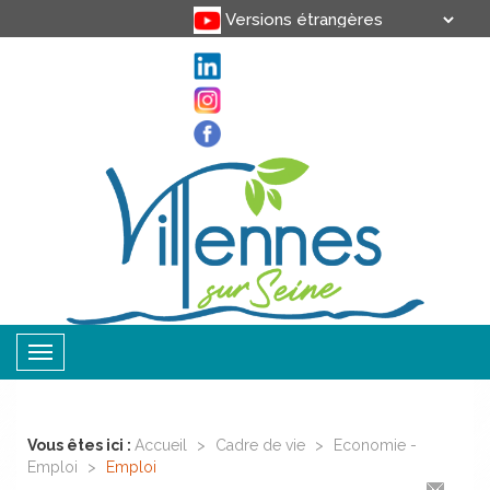
Translate
Powered by
Toggle
navigation
Vous êtes ici :
Accueil
>
Cadre de vie
>
Economie -
Emploi
>
Emploi