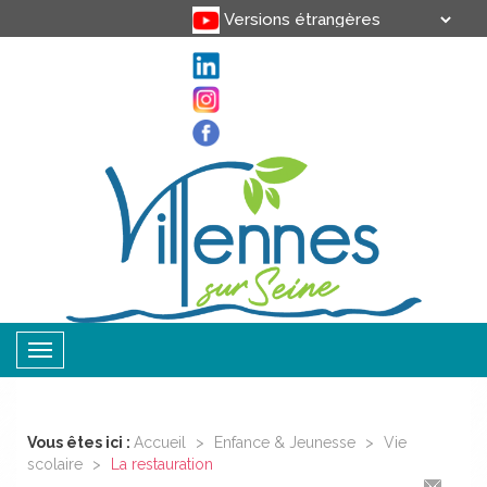
Translate
Powered by
Toggle
navigation
Vous êtes ici :
Accueil
>
Enfance & Jeunesse
>
Vie
scolaire
>
La restauration