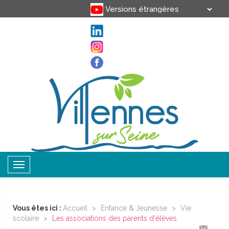
Translate
Powered by
Toggle
navigation
Vous êtes ici :
Accueil
>
Enfance & Jeunesse
>
Vie
scolaire
>
Les associations des parents d'élèves