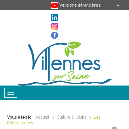
Translate
Powered by
Toggle
navigation
Vous êtes ici :
Accueil
>
Culture & loisirs
>
Les
Bénévillennes