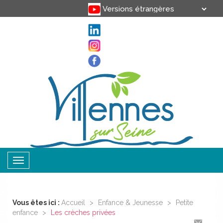
Translate
Powered by
Toggle
navigation
Vous êtes ici :
Accueil
>
Enfance & Jeunesse
>
Petite
enfance
>
Les crèches privées