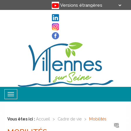
Translate
Powered by
Toggle
navigation
Vous êtes ici :
Accueil
>
Cadre de vie
>
Mobilités