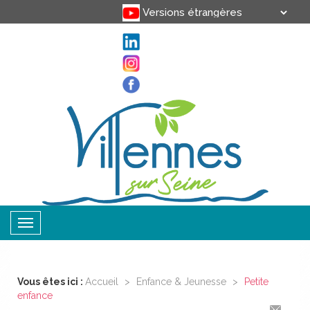
Translate
Powered by
Toggle
navigation
Vous êtes ici :
Accueil
>
Enfance & Jeunesse
>
Petite
enfance