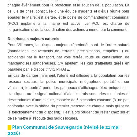
chaque événement pour la protection et le soutien de la ­population. La
cellule de crise, constituée d’une équipe d’agents et d’élus réunie pour
épauler le Maire, est ­alertée, et le poste de commandement communal
(PCC) implanté à la mairie est activé. Le PCC est chargé de
l’organisation et de la coordination des actions à mener par la commune.
Des risques majeurs naturels
Pour Villennes, les risques majeurs répertoriés sont de l'ordre ­naturel
(inondations, mouvements de ­terrains, précipitations, tempêtes…) ou
accidentel par le transport, par voie ferrée, route ou canalisation, de
marchandises dangereuses. S’y ajoutent les cas d’attentats gérés en
parallèle par le dispositif VIGIPIRATE.
En cas de danger imminent, l’alerte est diffusée à la population par les
réseaux sociaux, la police municipale (mégaphone portatif et sur
véhicule), le porte-à-porte, les ­panneaux ­d'affichages électroniques et ­
classiques ou le signal national d’alerte : trois sonneries montantes et
descendantes d'une minute, ­espacée de 5 secondes chacune (à ne pas
confondre avec la sirène du premier mercredi de chaque mois qui teste
le fonctionnement du dispositif). Il est alors prudent de rester chez soi et
de se mettre à l'écoute des radios locales.
Plan Communal de Sauvegarde (révisé le 21 mai
2026)