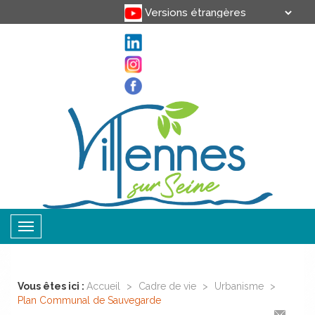
Translate
Powered by
Toggle
navigation
Vous êtes ici :
Accueil
>
Cadre de vie
>
Urbanisme
>
Plan Communal de Sauvegarde