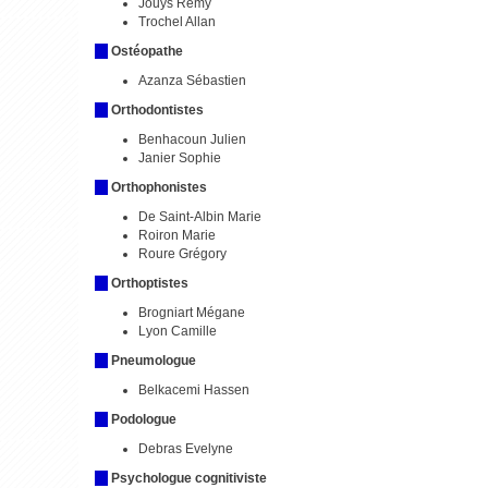
Jouys Rémy
Trochel Allan
Ostéopathe
Azanza Sébastien
Orthodontistes
Benhacoun Julien
Janier Sophie
Orthophonistes
De Saint-Albin Marie
Roiron Marie
Roure Grégory
Orthoptistes
Brogniart Mégane
Lyon Camille
Pneumologue
Belkacemi Hassen
Podologue
Debras Evelyne
Psychologue cognitiviste