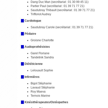
Dang Duc Man (secrétariat :
01 30 99 45 11
)
Partier Paul (secrétariat :
01 39 71 77 21
)
Saudubray Thibault (secrétariat :
01 39 71 77 21
)
Trifforiot Audrey
Cardiologue
Saudubray Carole (secrétariat :
01 39 71 77 21
)
Pédiatre
Groisne Charlotte
Audioprothésistes
Garel Floriane
Tandetnik Sandra
Diététicienne
Lelouault Sophie
Infirmières
Bigot Stéphanie
Lavaud Stéphanie
Roy Maeva
Ternois Marine
Kinésithérapeutes/Ostéopathes