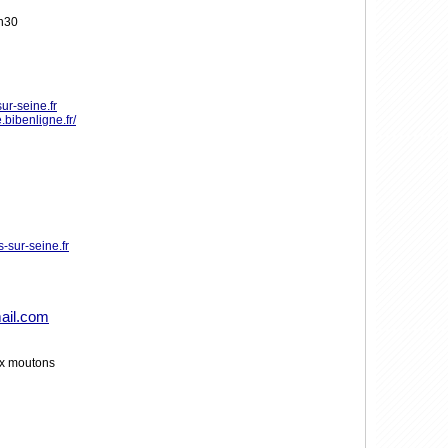
0h30
ur-seine.fr
.bibenligne.fr/
s-sur-seine.fr
ail.com
ux moutons