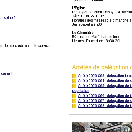
L’Eglise
Presbytère accueil Poissy : 14, aven
Tél :
01 39 65 01 82
r-seine.fr
Horaires des messes : le dimanche à
Juillet-août à 9h30
Le Cimetière
501, rue du Maréchal Leclerc
Heures d’ouverture : 8h30-20h
on : le mercredi matin, le service
Arrêtés de délégation 
-seine.fr
-
--
--
Arrêté 2026-063 : délégation temp
r
-
--
--
Arrêté 2026-064 : délégation de s
-
--
--
Arrêté 2026-065 : délégation de fonc
population
-
--
--
Arrêté 2026-066 : délégation de fon
-
--
--
Arrêté 2026-067 : délégation de 
-
--
--
Arrêté 2026-068 : délégation de f