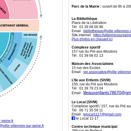
Parc de la Mairie :
ouvert de 8h à 2
La Bibliothèque
Place de la Libération
Tél :
01 39 08 00 96
Email :
bibliotheque@ville-villennes-s
Site internet :
https://villennessurseine
Plus d'infos en cliquant ici
Complexe sportif
157 rue du Pré-aux-Moutons
Tél :
01 39 08 02 13
Maison des Associations
15 rue des Ecoles
Email :
vie.associative@ville-villenne
L’Ile aux Enfants (SIVM)
150, rue du Pré aux Moutons
Tél :
01 39 79 23 04
lileauxenfants78670@gm
Email :
Le Local (SIVM)
Complexe sportif / 157, rue du Pré a
Tél :
06 71 35 59 11
Email :
lelocal1117@gmail.com
le Local 11-17
-seine.fr
@ville-villennes-sur-seine.fr
Centre technique municipal
799 rue de Breteuil