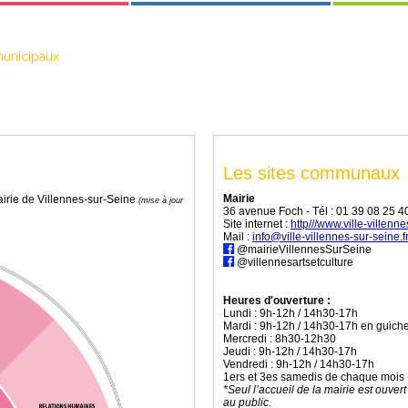
municipaux
Les sites communaux
Mairie
mairie de Villennes-sur-Seine
(mise à jour
36 avenue Foch - Tél :
01 39 08 25 4
Site internet :
http///www.ville-villenne
Mail :
info@ville-villennes-sur-seine.f
@mairieVillennesSurSeine
@villennesartsetculture
Heures d'ouverture :
Lundi : 9h-12h / 14h30-17h
Mardi : 9h-12h / 14h30-17h en guich
Mercredi : 8h30-12h30
Jeudi : 9h-12h / 14h30-17h
Vendredi : 9h-12h / 14h30-17h
1ers et 3es samedis de chaque mois 
*Seul l’accueil de la mairie est ouve
au public.