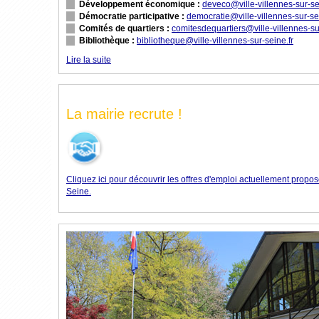
Développement économique :
deveco@ville-villennes-sur-se
Démocratie participative :
democratie@ville-villennes-sur-sei
Comités de quartiers :
comitesdequartiers@ville-villennes-sur
Bibliothèque :
bibliotheque@ville-villennes-sur-seine.fr
Lire la suite
La mairie recrute !
Cliquez ici pour découvrir les offres d'emploi actuellement propos
Seine.