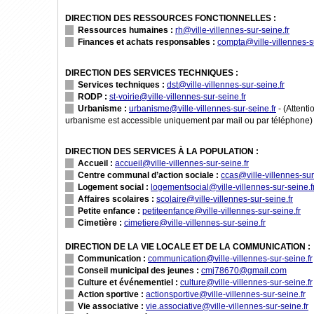
DIRECTION DES RESSOURCES FONCTIONNELLES :
Ressources humaines :
rh@ville-villennes-sur-seine.fr
Finances et achats responsables :
compta@ville-villennes-su
DIRECTION DES SERVICES TECHNIQUES :
Services techniques :
dst@ville-villennes-sur-seine.fr
RODP :
st-voirie@ville-villennes-sur-seine.fr
Urbanisme :
urbanisme@ville-villennes-sur-seine.fr
- (Attenti
urbanisme est accessible uniquement par mail ou par téléphone)
DIRECTION DES SERVICES À LA POPULATION :
Accueil :
accueil@ville-villennes-sur-seine.fr
Centre communal d’action sociale :
ccas@ville-villennes-sur
Logement social :
logementsocial@ville-villennes-sur-seine.f
Affaires scolaires :
scolaire@ville-villennes-sur-seine.fr
Petite enfance :
petiteenfance@ville-villennes-sur-seine.fr
Cimetière :
cimetiere@ville-villennes-sur-seine.fr
DIRECTION DE LA VIE LOCALE ET DE LA COMMUNICATION :
Communication :
communication@ville-villennes-sur-seine.fr
Conseil municipal des jeunes :
cmj78670@gmail.com
Culture et événementiel :
culture@ville-villennes-sur-seine.fr
Action sportive :
actionsportive@ville-villennes-sur-seine.fr
Vie associative :
vie.associative@ville-villennes-sur-seine.fr