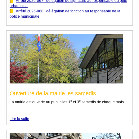
-
--
--
Arrêté 2026-067 : délégation de signature au responsable du pôle
urbanisme
-
--
--
Arrêté 2026-068 : délégation de fonction au responsable de la
police municipale
Ouverture de la mairie les samedis
e
e
La mairie est ouverte au public les 1
et 3
samedis de chaque mois.
Lire la suite