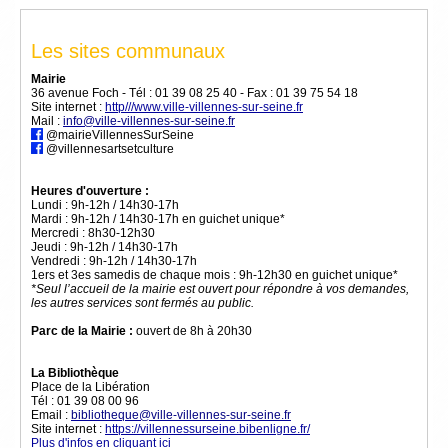
Les sites communaux
Mairie
36 avenue Foch - Tél :
01 39 08 25 40
- Fax :
01 39 75 54 18
Site internet :
http///www.ville-villennes-sur-seine.fr
Mail :
info@ville-villennes-sur-seine.fr
@mairieVillennesSurSeine
@villennesartsetculture
Heures d'ouverture :
Lundi : 9h-12h / 14h30-17h
Mardi : 9h-12h / 14h30-17h en guichet unique*
Mercredi : 8h30-12h30
Jeudi : 9h-12h / 14h30-17h
Vendredi : 9h-12h / 14h30-17h
1ers et 3es samedis de chaque mois : 9h-12h30 en guichet unique*
*Seul l’accueil de la mairie est ouvert pour répondre à vos demandes,
les autres services sont fermés au public.
Parc de la Mairie :
ouvert de 8h à 20h30
La Bibliothèque
Place de la Libération
Tél :
01 39 08 00 96
Email :
bibliotheque@ville-villennes-sur-seine.fr
Site internet :
https://villennessurseine.bibenligne.fr/
Plus d'infos en cliquant ici