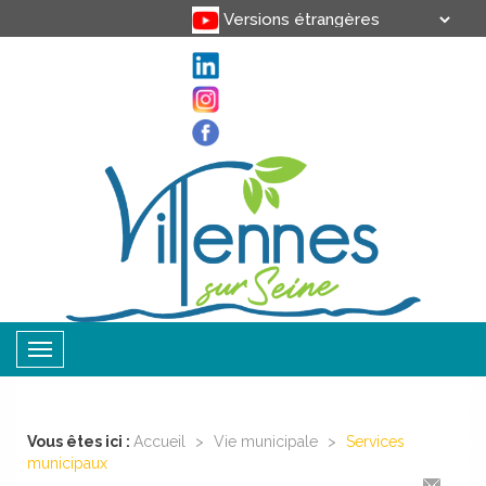
Translate
Powered by
Toggle
navigation
Vous êtes ici :
Accueil
>
Vie municipale
>
Services
municipaux