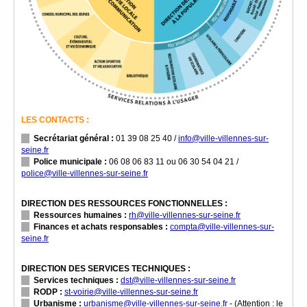
LES CONTACTS :
Secrétariat général :
01 39 08 25 40
/
info@ville-villennes-sur-
seine.fr
Police municipale :
06 08 06 83 11
ou
06 30 54 04 21
/
police@ville-villennes-sur-seine.fr
DIRECTION DES RESSOURCES FONCTIONNELLES :
Ressources humaines :
rh@ville-villennes-sur-seine.fr
Finances et achats responsables :
compta@ville-villennes-sur-
seine.fr
DIRECTION DES SERVICES TECHNIQUES :
Services techniques :
dst@ville-villennes-sur-seine.fr
RODP :
st-voirie@ville-villennes-sur-seine.fr
Urbanisme :
urbanisme@ville-villennes-sur-seine.fr
- (Attention : le