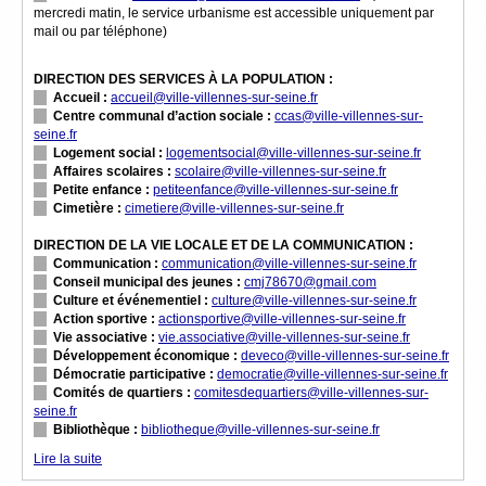
mercredi matin, le service urbanisme est accessible uniquement par
mail ou par téléphone)
DIRECTION DES SERVICES À LA POPULATION :
Accueil :
accueil@ville-villennes-sur-seine.fr
Centre communal d’action sociale :
ccas@ville-villennes-sur-
seine.fr
Logement social :
logementsocial@ville-villennes-sur-seine.fr
Affaires scolaires :
scolaire@ville-villennes-sur-seine.fr
Petite enfance :
petiteenfance@ville-villennes-sur-seine.fr
Cimetière :
cimetiere@ville-villennes-sur-seine.fr
DIRECTION DE LA VIE LOCALE ET DE LA COMMUNICATION :
Communication :
communication@ville-villennes-sur-seine.fr
Conseil municipal des jeunes :
cmj78670@gmail.com
Culture et événementiel :
culture@ville-villennes-sur-seine.fr
Action sportive :
actionsportive@ville-villennes-sur-seine.fr
Vie associative :
vie.associative@ville-villennes-sur-seine.fr
Développement économique :
deveco@ville-villennes-sur-seine.fr
Démocratie participative :
democratie@ville-villennes-sur-seine.fr
Comités de quartiers :
comitesdequartiers@ville-villennes-sur-
seine.fr
Bibliothèque :
bibliotheque@ville-villennes-sur-seine.fr
Lire la suite