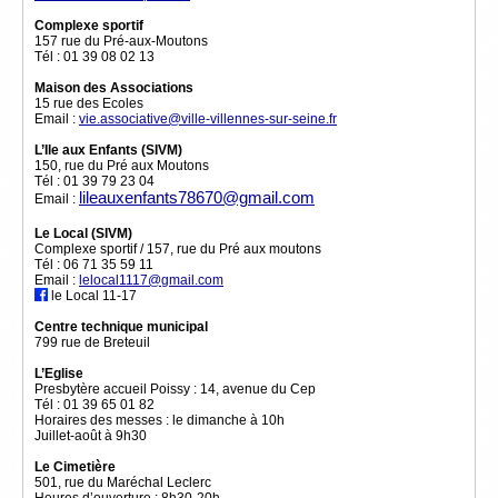
Complexe sportif
157 rue du Pré-aux-Moutons
Tél :
01 39 08 02 13
Maison des Associations
15 rue des Ecoles
Email :
vie.associative@ville-villennes-sur-seine.fr
L’Ile aux Enfants (SIVM)
150, rue du Pré aux Moutons
Tél :
01 39 79 23 04
lileauxenfants78670@gmail.com
Email :
Le Local (SIVM)
Complexe sportif / 157, rue du Pré aux moutons
Tél :
06 71 35 59 11
Email :
lelocal1117@gmail.com
le Local 11-17
Centre technique municipal
799 rue de Breteuil
L’Eglise
Presbytère accueil Poissy : 14, avenue du Cep
Tél :
01 39 65 01 82
Horaires des messes : le dimanche à 10h
Juillet-août à 9h30
Le Cimetière
501, rue du Maréchal Leclerc
Heures d’ouverture : 8h30-20h