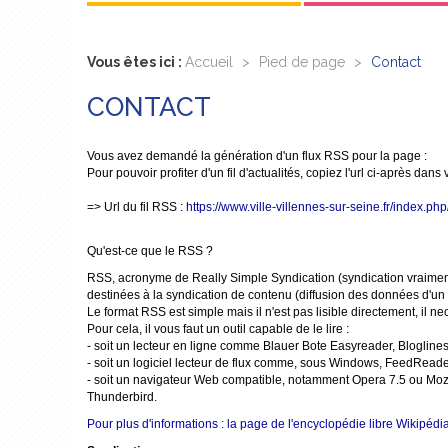
Vous êtes ici :
Accueil
>
Pied de page
>
Contact
CONTACT
Vous avez demandé la génération d'un flux RSS pour la page :
Pour pouvoir profiter d'un fil d'actualités, copiez l'url ci-après dans
=> Url du fil RSS :
https://www.ville-villennes-sur-seine.fr/index.
Qu'est-ce que le RSS ?
RSS, acronyme de Really Simple Syndication (syndication vraiment
destinées à la syndication de contenu (diffusion des données d'un s
Le format RSS est simple mais il n'est pas lisible directement, il n
Pour cela, il vous faut un outil capable de le lire :
- soit un lecteur en ligne comme Blauer Bote Easyreader, Blogli
- soit un logiciel lecteur de flux comme, sous Windows, FeedReader 
- soit un navigateur Web compatible, notamment Opera 7.5 ou Mozilla
Thunderbird.
Pour plus d'informations : la page de l'encyclopédie libre Wikipédia