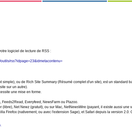
 votre logiciel de lecture de RSS :
php/outils/rss?idpage=23&idmetacontenu=
 simple), ou de Rich Site Summary (Résumé complet d'un site), est un standard ba
ite sur un autre).
ecessite une mise en forme.
nes, Feeds2Read, Everyfeed, NewsFarm ou Plazoo.
(libre), Net Newz (gratuit), ou sur Mac, NetNewsWire (payant, il existe aussi une v
 Firefox (nativement, ou avec l'extension Sage), et Safari depuis la version 2.0. On
.