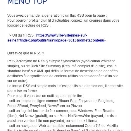
MENU TOP
Vous avez demandé la génération d'un flux RSS pour la page :
Pour pouvoir profiter d'un fil d'actualités, copiez l'url ci-après dans votre
logiciel de lecture de RSS :
=> Url du fil RSS :
https://www.ville-villennes-sur-
seine.fr/index.php/outils/rss?idpage=3013&idmetacontenu=
Qu'est-ce que le RSS ?
RSS, acronyme de Really Simple Syndication (syndication vraiment
simple), ou de Rich Site Summary (Résumé complet d'un site), est un
standard basé sur XML qui défini le format de description de données
destinées à la syndication de contenu (diffusion des données d'un site
sur un autre).
Le format RSS est simple mais il n'est pas lisible directement, il necessite
une mise en forme.
Pour cela, il vous faut un outil capable de le lire :
- soit un lecteur en ligne comme Blauer Bote Easyreader, Bloglines,
Feeds2Read, Everyfeed, NewsFarm ou Plazoo.
- soit un logiciel lecteur de flux comme, sous Windows, FeedReader
(libre), Net Newz (gratuit), ou sur Mac, NetNewsWire (payant, il existe
aussi une version Lite non payante), ou sur Linux Liferea.
- soit un navigateur Web compatible, notamment Opera 7.5 ou Mozilla
Firefox (nativement, ou avec l'extension Sage), et Safari depuis la version