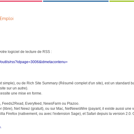
 Emploi
 votre logiciel de lecture de RSS :
php/outils/rss?idpage=3006&idmetacontenu=
 simple), ou de Rich Site Summary (Résumé complet d'un site), est un standard ba
ite sur un autre).
ecessite une mise en forme.
nes, Feeds2Read, Everyfeed, NewsFarm ou Plazoo.
(libre), Net Newz (gratuit), ou sur Mac, NetNewsWire (payant, il existe aussi une v
 Firefox (nativement, ou avec l'extension Sage), et Safari depuis la version 2.0. On
.