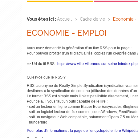
Vous êtes ici :
Accueil
>
Cadre de vie
>
Economie -
ECONOMIE - EMPLOI
Vous avez demandé la génération d'un flux RSS pour la page :
Pour pouvoir profiter d'un fil d'actualités, copiez l'url ci-après dans
=> Url du fil RSS :
https://www.ville-villennes-sur-seine.fr/index.
Qu'est-ce que le RSS ?
RSS, acronyme de Really Simple Syndication (syndication vraiment
destinées à la syndication de contenu (diffusion des données d'un s
Le format RSS est simple mais il n'est pas lisible directement, il n
Pour cela, il vous faut un outil capable de le lire :
- soit un lecteur en ligne comme Blauer Bote Easyreader, Blogli
- soit un logiciel lecteur de flux comme, sous Windows, FeedReader 
- soit un navigateur Web compatible, notamment Opera 7.5 ou Mozilla
Thunderbird.
Pour plus d'informations : la page de l'encyclopédie libre Wikipédia