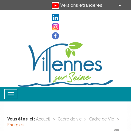
Translate
Powered by
Toggle
navigation
Vous êtes ici :
Accueil
>
Cadre de vie
>
Cadre de Vie
>
Energies