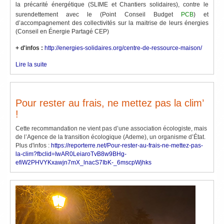
la précarité énergétique (SLIME et Chantiers solidaires), contre le
surendettement avec le (Point Conseil Budget
PCB
) et
d’accompagnement des collectivités sur la maitrise de leurs énergies
(Conseil en Énergie Partagé CEP)
+ d'infos :
http://energies-solidaires.org/centre-de-ressource-maison/
Lire la suite
Pour rester au frais, ne mettez pas la clim’
!
Cette recommandation ne vient pas d’une association écologiste, mais
de l’Agence de la transition écologique (Ademe), un organisme d’État.
Plus d'infos :
https://reporterre.net/Pour-rester-au-frais-ne-mettez-pas-
la-clim?fbclid=IwAR0LeiaroTvB8w9BHg-
efiW2PHVYKxawjn7mX_lnacS7IbK-_6mscpWjhks