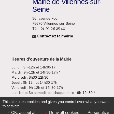
Mairie de Villennes-sur-
Seine
36, avenue Foch
78670 Villennes-sur-Seine
Tél :
01 39 08 25 40
Contactez la mairie
Heures d'ouverture de la Mairie
Lundi : 9h-12h et 14h30-17h
Mardi : 9h-12h et 14h30-17h *
Mercredi : 8h30-12h30
Jeudi : 9h-12h et 14h30-17h
Vendredi : 9h-12h et 14h30-17h
Les 1er et 3e samedis de chaque mois : 9h-12h30 *
*
En guichet unique : enregistrement des demandes
This site uses cookies and gives you control over what you want
uniquement à l'accueil
to activate
OK, accept all
Deny all cookies
Personalize