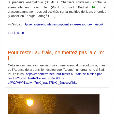
la précarité énergétique (SLIME et Chantiers solidaires), contre le
surendettement avec le (Point Conseil Budget
PCB
) et
d’accompagnement des collectivités sur la maitrise de leurs énergies
(Conseil en Énergie Partagé CEP)
+ d'infos :
http://energies-solidaires.org/centre-de-ressource-maison/
Lire la suite
Pour rester au frais, ne mettez pas la clim’
!
Cette recommandation ne vient pas d’une association écologiste, mais
de l’Agence de la transition écologique (Ademe), un organisme d’État.
Plus d'infos :
https://reporterre.net/Pour-rester-au-frais-ne-mettez-pas-
la-clim?fbclid=IwAR0LeiaroTvB8w9BHg-
efiW2PHVYKxawjn7mX_lnacS7IbK-_6mscpWjhks