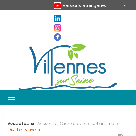
Translate
Powered by
Toggle
navigation
Vous êtes ici :
Accueil
>
Cadre de vie
>
Urbanisme
>
Quartier Fauveau