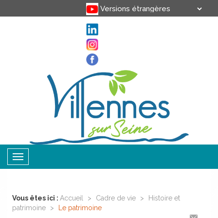
Translate
Powered by
Toggle
navigation
Vous êtes ici :
Accueil
>
Cadre de vie
>
Histoire et
patrimoine
>
Le patrimoine